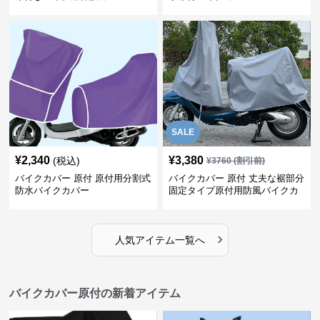
SALE
¥
2,340
¥
3,380
(税込)
¥
3760
(割引前)
バイクカバー 原付 原付用分割式
バイクカバー 原付 丈夫な裾部分
防水バイクカバー
固定タイプ原付用防風バイクカ
バー
›
人気アイテム一覧へ
バイクカバー原付の新着アイテム