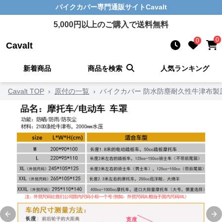
バイクカバー
専門通販サイト
Cavalt
5,000
円以上のご購入で送料無料
0
0
Cavalt
新着商品
商品を検索
人気ランキング
Cavalt TOP
›
原付の一覧
›
バイクカバー 防水防塵耐久性牛津布製
Previous slide
Ne