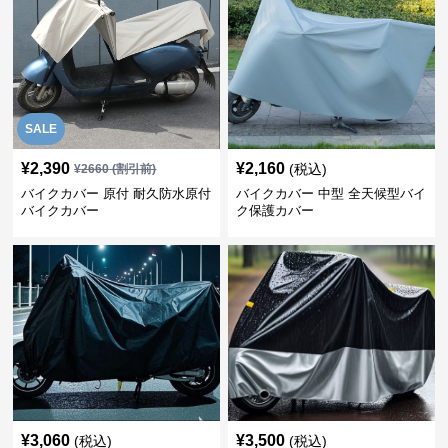
SALE
¥
2,390
¥
2,160
(税込)
¥
2660
(割引前)
バイクカバー 原付 耐久防水原付
バイクカバー 中型 全天候型バイ
バイクカバー
ク保護カバー
¥
3,060
¥
3,500
(税込)
(税込)