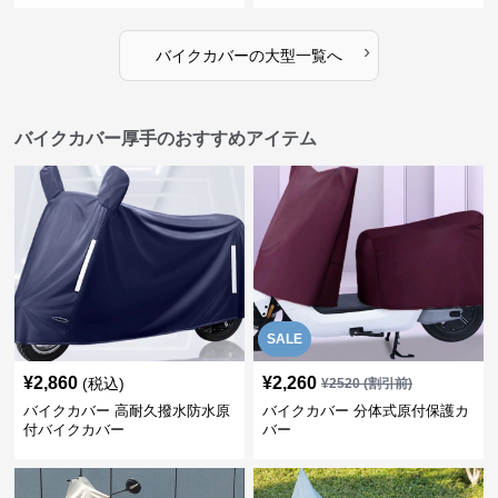
›
バイクカバー
の
大型
一覧へ
バイクカバー厚手のおすすめアイテム
SALE
¥
2,860
¥
2,260
(税込)
¥
2520
(割引前)
バイクカバー 高耐久撥水防水原
バイクカバー 分体式原付保護カ
付バイクカバー
バー