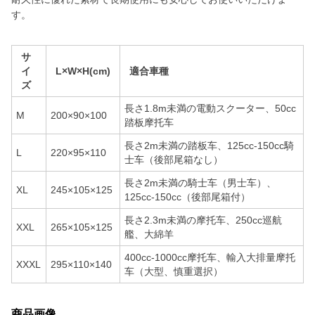
す。
サ
イ
L×W×H(cm)
適合車種
ズ
長さ1.8m未満の電動スクーター、50cc
M
200×90×100
踏板摩托车
長さ2m未満の踏板车、125cc-150cc騎
L
220×95×110
士车（後部尾箱なし）
長さ2m未満の騎士车（男士车）、
XL
245×105×125
125cc-150cc（後部尾箱付）
長さ2.3m未満の摩托车、250cc巡航
XXL
265×105×125
艦、大綿羊
400cc-1000cc摩托车、輸入大排量摩托
XXXL
295×110×140
车（大型、慎重選択）
商品画像