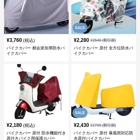
SALE
¥
3,760
¥
2,280
(税込)
¥
2540
(割引前)
バイクカバー 都会派加厚防水バ
バイクカバー 原付 全方位防水バ
イクカバー
イクカバー
SALE
¥
2,180
¥
2,430
(税込)
¥
2700
(割引前)
バイクカバー 原付 防水機能付き
バイクカバー 原付 暴風雨対応防
原付きバイク用保護カバー
水原付バイクカバー