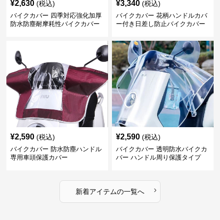
¥
2,630
¥
3,340
(税込)
(税込)
バイクカバー 四季対応強化加厚
バイクカバー 花柄ハンドルカバ
防水防塵耐摩耗性バイクカバー
ー付き日差し防止バイクカバー
¥
2,590
¥
2,590
(税込)
(税込)
バイクカバー 防水防塵ハンドル
バイクカバー 透明防水バイクカ
専用車頭保護カバー
バー ハンドル周り保護タイプ
›
新着アイテムの一覧へ