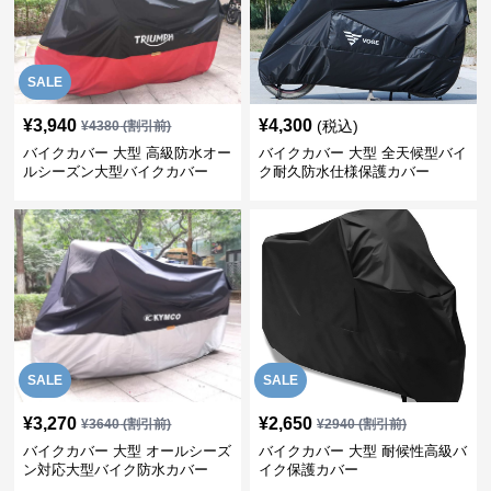
SALE
¥
3,940
¥
4,300
(税込)
¥
4380
(割引前)
バイクカバー 大型 高級防水オー
バイクカバー 大型 全天候型バイ
ルシーズン大型バイクカバー
ク耐久防水仕様保護カバー
SALE
SALE
¥
3,270
¥
2,650
¥
3640
(割引前)
¥
2940
(割引前)
バイクカバー 大型 オールシーズ
バイクカバー 大型 耐候性高級バ
ン対応大型バイク防水カバー
イク保護カバー