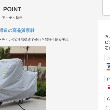
POINT
アイテム特徴
構造の高品質素材
お
ーティングの3層構造で優れた保護性能を実現
ビ
応
P
G