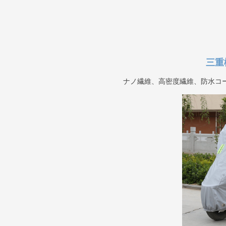
三重
ナノ繊維、高密度繊維、防水コ