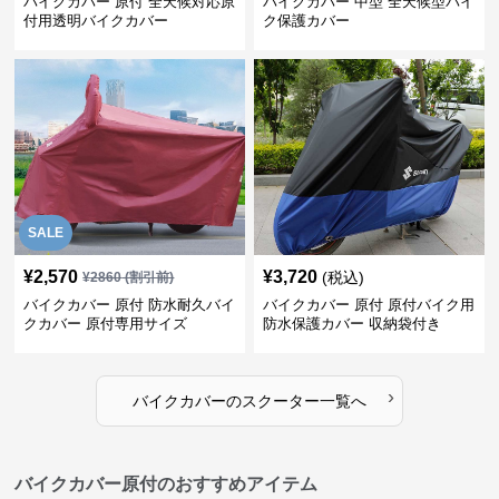
バイクカバー 原付 全天候対応原
バイクカバー 中型 全天候型バイ
付用透明バイクカバー
ク保護カバー
SALE
¥
2,570
¥
3,720
(税込)
¥
2860
(割引前)
バイクカバー 原付 防水耐久バイ
バイクカバー 原付 原付バイク用
クカバー 原付専用サイズ
防水保護カバー 収納袋付き
›
バイクカバー
の
スクーター
一覧へ
バイクカバー原付のおすすめアイテム