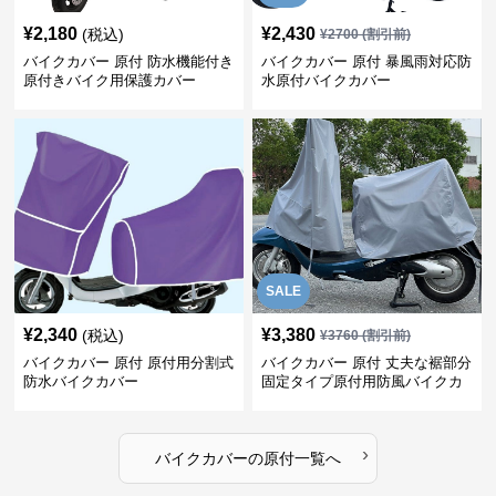
¥
2,180
¥
2,430
(税込)
¥
2700
(割引前)
バイクカバー 原付 防水機能付き
バイクカバー 原付 暴風雨対応防
原付きバイク用保護カバー
水原付バイクカバー
SALE
¥
2,340
¥
3,380
(税込)
¥
3760
(割引前)
バイクカバー 原付 原付用分割式
バイクカバー 原付 丈夫な裾部分
防水バイクカバー
固定タイプ原付用防風バイクカ
バー
›
バイクカバー
の
原付
一覧へ