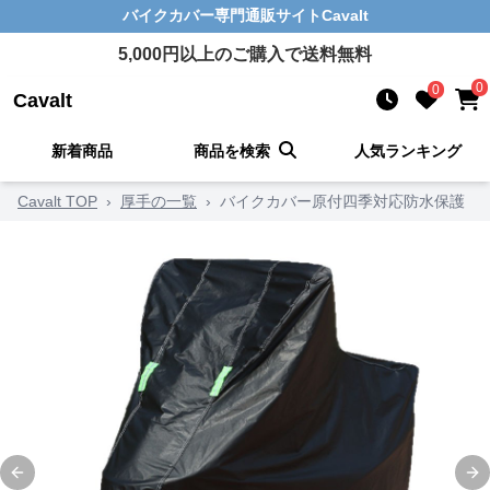
バイクカバー
専門通販サイト
Cavalt
5,000
円以上のご購入で送料無料
0
0
Cavalt
新着商品
商品を検索
人気ランキング
Cavalt TOP
›
厚手の一覧
›
バイクカバー原付四季対応防水保護
Previous slide
Ne