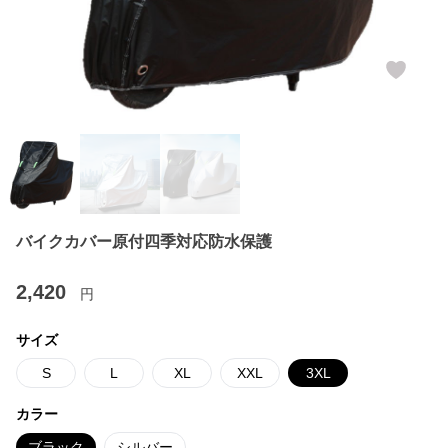
バイクカバー原付四季対応防水保護
2,420
円
サイズ
S
L
XL
XXL
3XL
カラー
ブラック
シルバー