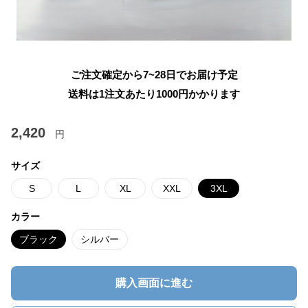
ご注文確定から7~28日でお届け予定
送料は1注文あたり
1000
円かかります
2,420
円
サイズ
S
L
XL
XXL
3XL
カラー
ブラック
シルバー
購入画面に進む