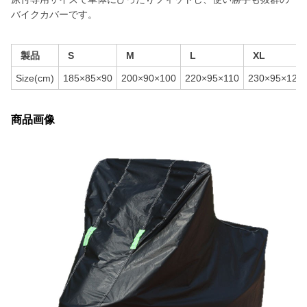
バイクカバーです。
製品
S
M
L
XL
Size(cm)
185×85×90
200×90×100
220×95×110
230×95×125
商品画像