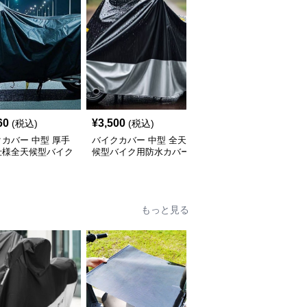
SALE
60
¥
3,500
¥
2,630
(税込)
(税込)
¥
2920
(割引前)
カバー 中型 厚手
バイクカバー 中型 全天
バイクカバー 原付 全天
仕様全天候型バイク
候型バイク用防水カバー
候対応 丈夫な原付バイ
ー
クカバー
もっと見る