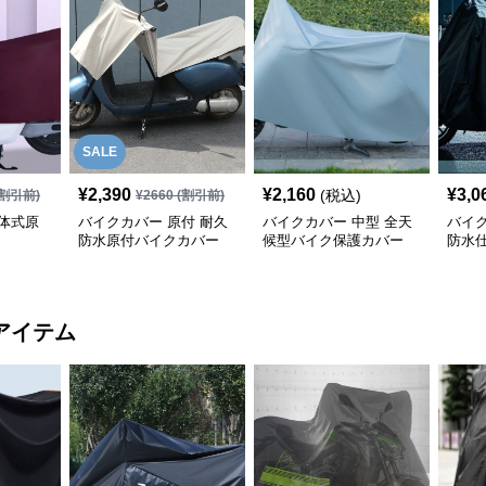
SALE
¥
2,390
¥
2,160
¥
3,0
(税込)
割引前)
¥
2660
(割引前)
体式原
バイクカバー 原付 耐久
バイクカバー 中型 全天
バイク
防水原付バイクカバー
候型バイク保護カバー
防水
カバ
アイテム