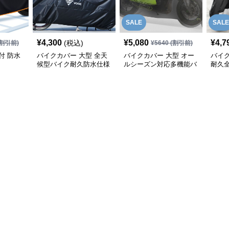
SALE
SALE
¥
4,300
¥
5,080
¥
4,7
(税込)
割引前)
¥
5640
(割引前)
付 防水
バイクカバー 大型 全天
バイクカバー 大型 オー
バイク
候型バイク耐久防水仕様
ルシーズン対応多機能バ
耐久
保護カバー
イク保護カバー
バー