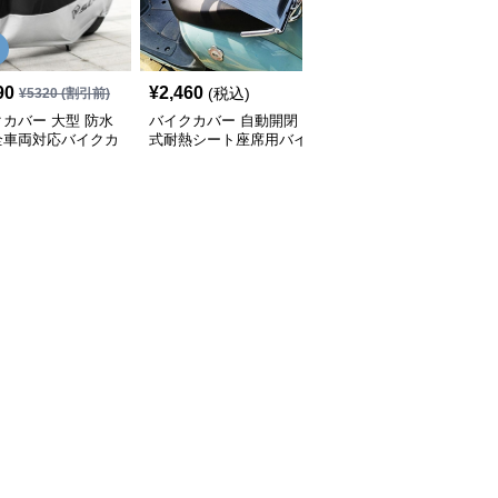
90
¥
2,460
¥
2,970
(税込)
(税込)
¥
5320
(割引前)
カバー 大型 防水
バイクカバー 自動開閉
高耐熱厚手生地多車種対
全車両対応バイクカ
式耐熱シート座席用バイ
応バイクカバー
クカバー