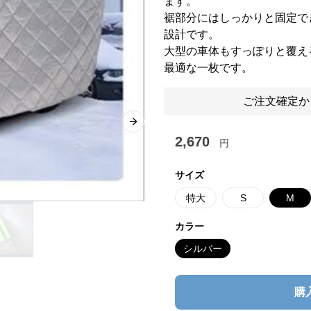
ます。
裾部分にはしっかりと固定で
設計です。
大型の車体もすっぽりと覆え
最適な一枚です。
ご注文確定か
Next slide
2,670
円
サイズ
特大
S
M
カラー
シルバー
購