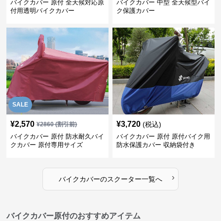
バイクカバー 原付 全天候対応原
バイクカバー 中型 全天候型バイ
付用透明バイクカバー
ク保護カバー
SALE
¥
2,570
¥
3,720
(税込)
¥
2860
(割引前)
バイクカバー 原付 防水耐久バイ
バイクカバー 原付 原付バイク用
クカバー 原付専用サイズ
防水保護カバー 収納袋付き
›
バイクカバー
の
スクーター
一覧へ
バイクカバー原付のおすすめアイテム