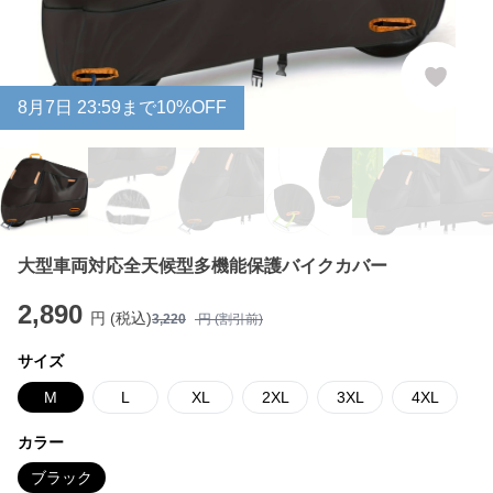
8
月
7
日 23:59まで10%OFF
大型車両対応全天候型多機能保護バイクカバー
2,890
円 (税込)
3,220
円 (割引前)
サイズ
M
L
XL
2XL
3XL
4XL
カラー
ブラック