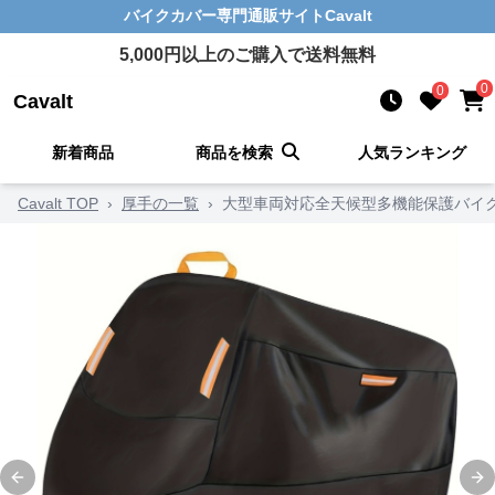
バイクカバー
専門通販サイト
Cavalt
5,000
円以上のご購入で送料無料
0
0
Cavalt
新着商品
商品を検索
人気ランキング
Cavalt TOP
›
厚手の一覧
›
大型車両対応全天候型多機能保護バイ
Previous slide
Ne