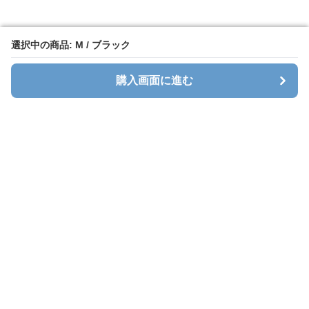
選択中の商品: M / ブラック
選択中の商品: M / ブラック
購入画面に進む
購入画面に進む
Cavalt
について
会社概要