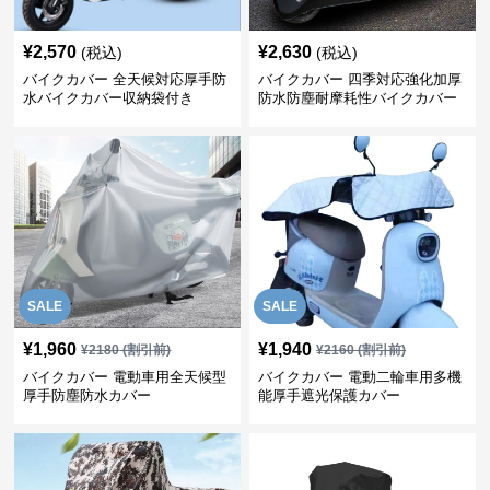
¥
2,570
¥
2,630
(税込)
(税込)
バイクカバー 全天候対応厚手防
バイクカバー 四季対応強化加厚
水バイクカバー収納袋付き
防水防塵耐摩耗性バイクカバー
SALE
SALE
¥
1,960
¥
1,940
¥
2180
(割引前)
¥
2160
(割引前)
バイクカバー 電動車用全天候型
バイクカバー 電動二輪車用多機
厚手防塵防水カバー
能厚手遮光保護カバー