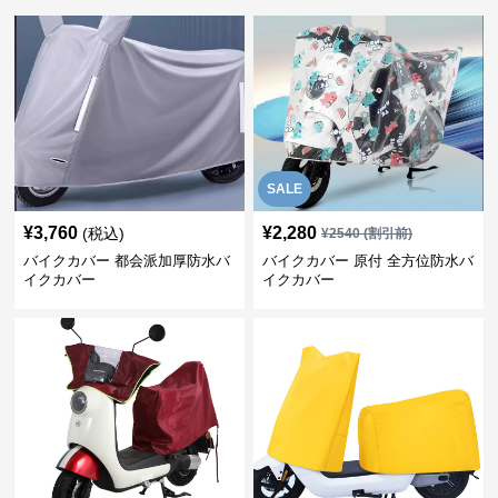
SALE
¥
3,760
¥
2,280
(税込)
¥
2540
(割引前)
バイクカバー 都会派加厚防水バ
バイクカバー 原付 全方位防水バ
イクカバー
イクカバー