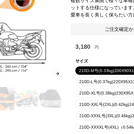
複数サイズ展開で様々な車種
ットする仕様になっています
愛車を長く美しく保ちたい方
ご注文確定か
3,180
円
サイズ
210D-M号(0.33kg)200X90X
Next slide
210D-L号(0.37kg)220X95X1
210D-XL号(0.38kg)230X95
210D-XXL号(2XL)(0.42kg)2
210D-XXXL号(3XL)(0.46kg)
210D-XXXXL号(4XL)（0.54