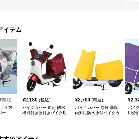
アイテム
¥
2,180
¥
2,700
¥
2,3
(税込)
(税込)
割引前)
付 全方
バイクカバー 原付 防水
バイクカバー 原付 暴風
バイク
バー
機能付き原付きバイク用
雨対応防水原付バイクカ
用分
保護カバー
バー
ー