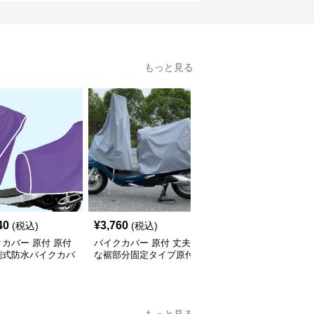
もっと見る
SALE
40
¥
3,760
¥
1,870
(税込)
(税込)
¥
2080
(割引前)
カバー 原付 原付
バイクカバー 原付 丈夫
バイクカバー 原付 全天
割式防水バイクカバ
な裾部分固定タイプ原付
候対応原付用透明バイク
用防風バイクカバー
カバー