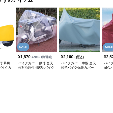
すすめアイテム
SALE
SALE
¥
1,870
¥
2,160
¥
2,5
(税込)
¥
2080
(割引前)
付 暴風
バイクカバー 原付 全天
バイクカバー 中型 全天
バイク
バイクカ
候対応原付用透明バイク
候型バイク保護カバー
耐久
カバー
専用