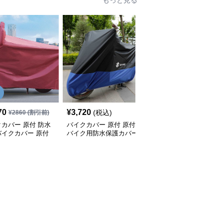
もっと見る
70
¥
3,720
¥
4,260
(税込)
(税込)
¥
2860
(割引前)
カバー 原付 防水
バイクカバー 原付 原付
バイクカバー 原付 全天
バイクカバー 原付
バイク用防水保護カバー
候型バイク用保護カバー
サイズ
収納袋付き