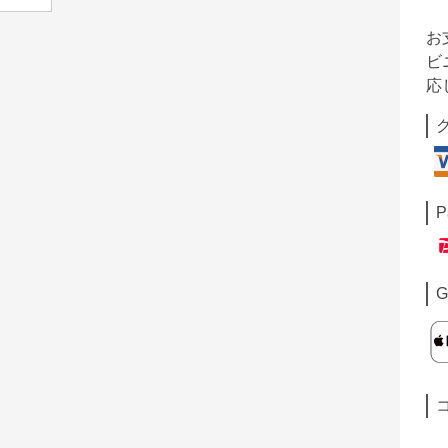
お
ビ
応
P
G