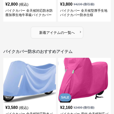
¥
2,800
¥
3,800
(税込)
¥
4230
(割引前)
バイクカバー 全天候対応防水防
バイクカバー 全天候型厚手生地
塵加厚生地牛革級バイクカバー
バイクカバー防水仕様
›
新着アイテムの一覧へ
バイクカバー防水のおすすめアイテム
SALE
¥
3,580
¥
2,160
(税込)
¥
2400
(割引前)
バイクカバー 全天候対応防水バ
バイクカバー 原付 全天候対応バ