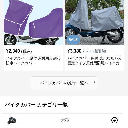
SALE
¥
2,340
¥
3,380
(税込)
¥
3760
(割引前)
バイクカバー 原付 原付用分割式
バイクカバー 原付 丈夫な裾部分
防水バイクカバー
固定タイプ原付用防風バイクカ
バー
›
バイクカバー
の
原付
一覧へ
バイクカバー カテゴリ一覧
大型