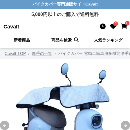
バイクカバー
専門通販サイト
Cavalt
5,000
円以上のご購入で送料無料
0
0
Cavalt
新着商品
商品を検索
人気ランキング
Cavalt TOP
›
厚手の一覧
›
バイクカバー 電動二輪車用多機能厚手
Previous slide
Ne