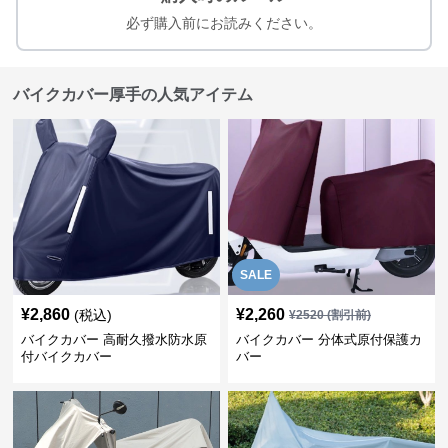
必ず購入前にお読みください。
バイクカバー厚手の人気アイテム
SALE
¥
2,860
¥
2,260
(税込)
¥
2520
(割引前)
バイクカバー 高耐久撥水防水原
バイクカバー 分体式原付保護カ
付バイクカバー
バー