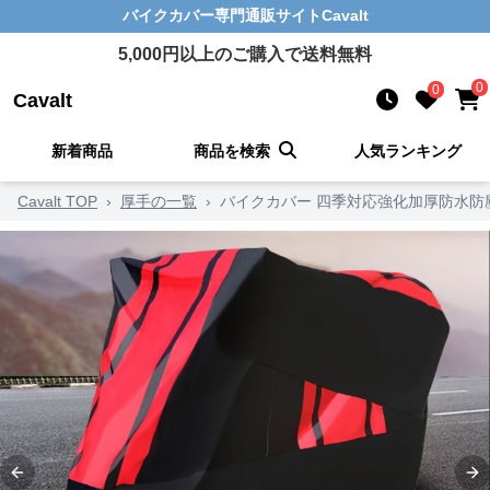
バイクカバー
専門通販サイト
Cavalt
5,000
円以上のご購入で送料無料
0
0
Cavalt
新着商品
商品を検索
人気ランキング
Cavalt TOP
›
厚手の一覧
›
バイクカバー 四季対応強化加厚防水防
Previous slide
Ne