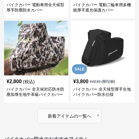
バイクカバー 電動車用全天候型
バイクカバー 電動二輪車用多機
厚手防塵防水カバー
能厚手遮光保護カバー
SALE
¥
2,800
¥
3,800
(税込)
¥
4230
(割引前)
バイクカバー 全天候対応防水防
バイクカバー 全天候型厚手生地
塵加厚生地牛革級バイクカバー
バイクカバー防水仕様
›
新着アイテムの一覧へ