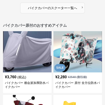
›
バイクカバー
の
スクーター
一覧へ
バイクカバー原付のおすすめアイテム
SALE
¥
3,760
¥
2,280
(税込)
¥
2540
(割引前)
バイクカバー 都会派加厚防水バ
バイクカバー 原付 全方位防水バ
イクカバー
イクカバー