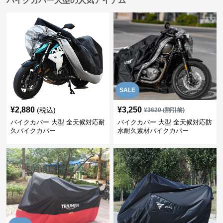
バイクカバー大型の人気アイテム
SALE
¥
2,880
¥
3,250
(税込)
¥
3620
(割引前)
バイクカバー 大型 全天候対応耐
バイクカバー 大型 全天候対応防
久バイクカバー
水耐久素材バイクカバー