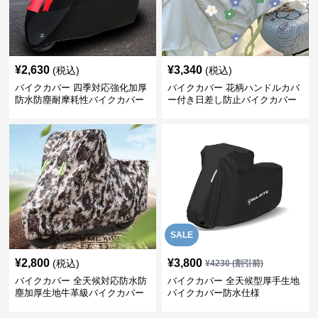
¥
2,630
¥
3,340
(税込)
(税込)
バイクカバー 四季対応強化加厚
バイクカバー 花柄ハンドルカバ
防水防塵耐摩耗性バイクカバー
ー付き日差し防止バイクカバー
SALE
¥
2,800
¥
3,800
(税込)
¥
4230
(割引前)
バイクカバー 全天候対応防水防
バイクカバー 全天候型厚手生地
塵加厚生地牛革級バイクカバー
バイクカバー防水仕様