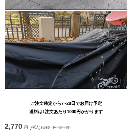
ご注文確定から7~28日でお届け予定
送料は1注文あたり
1000
円かかります
2,770
円 (税込)
3,080
円 (割引前)