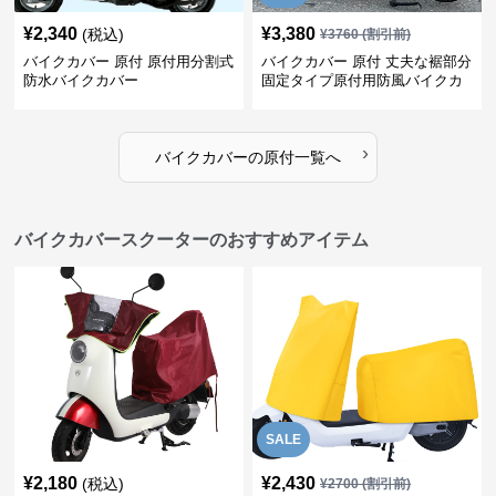
¥
2,340
¥
3,380
(税込)
¥
3760
(割引前)
バイクカバー 原付 原付用分割式
バイクカバー 原付 丈夫な裾部分
防水バイクカバー
固定タイプ原付用防風バイクカ
バー
›
バイクカバー
の
原付
一覧へ
バイクカバースクーターのおすすめアイテム
SALE
¥
2,180
¥
2,430
(税込)
¥
2700
(割引前)