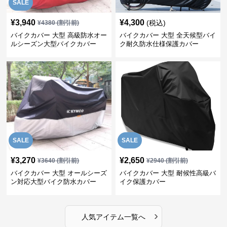
SALE
¥
3,940
¥
4,300
(税込)
¥
4380
(割引前)
バイクカバー 大型 高級防水オー
バイクカバー 大型 全天候型バイ
ルシーズン大型バイクカバー
ク耐久防水仕様保護カバー
SALE
SALE
¥
3,270
¥
2,650
¥
3640
(割引前)
¥
2940
(割引前)
バイクカバー 大型 オールシーズ
バイクカバー 大型 耐候性高級バ
ン対応大型バイク防水カバー
イク保護カバー
›
人気アイテム一覧へ