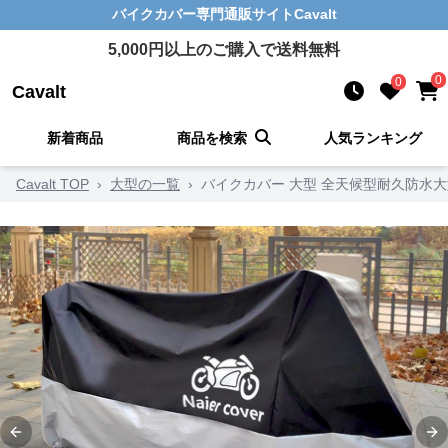
バイクカバー
専門通販サイト
Cavalt
5,000
円以上のご購入で送料無料
0
0
Cavalt
新着商品
商品を検索
人気ランキング
Cavalt TOP
›
大型の一覧
›
バイクカバー 大型 全天候型耐久防水
Previous slide
Ne