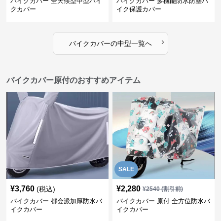
バイクカバー 全天候型中型バイ
バイクカバー 多機能防水防塵バ
クカバー
イク保護カバー
›
バイクカバー
の
中型
一覧へ
バイクカバー原付のおすすめアイテム
SALE
¥
3,760
¥
2,280
(税込)
¥
2540
(割引前)
バイクカバー 都会派加厚防水バ
バイクカバー 原付 全方位防水バ
イクカバー
イクカバー