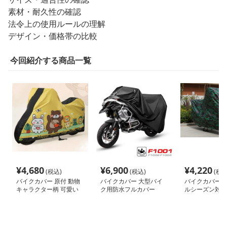
素材・耐久性の確認
法令上の使用ルールの理解
デザイン・価格帯の比較
今回紹介する商品一覧
¥
4,680
¥
6,900
¥
4,220
(税込)
(税込)
(税込
バイクカバー 原付 動物
バイクカバー 大型バイ
バイクカバー 大
キャラクター柄 可愛い
ク用防水フルカバー
ルシーズン対応
原付バイクカバー
クカバー