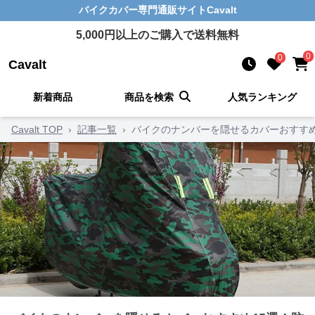
バイクカバー
専門通販サイト
Cavalt
5,000
円以上のご購入で送料無料
0
0
Cavalt
新着商品
商品を検索
人気ランキング
Cavalt TOP
›
記事一覧
›
バイクのナンバーを隠せるカバーおすすめ