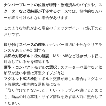
ナンバープレートの位置が特殊・改造済みのバイクや、ス
クーターなど収納部が干渉するケース
では、標準的なカバ
ーが取り付けられない場合があります。
このような制約がある場合のチェックポイントは以下のと
おりです。
取り付けスペースの確認
：ナンバー周辺に十分なクリアラ
ンスがあるかを計測する
共締め対応ボルト径の確認
：M6・M8など既存ボルト径に
対応しているかを確認する
薄型・コンパクトモデルの選択
：スクーターや原付など収
納部が近い車種は薄型タイプが有効
マグネット式の検討
：ボルト交換が難しい場合はマグネッ
ト着脱式が現実的な選択肢になる
「取り付けできなかった」というトラブルを避けるために
も、商品の対応車種・サイズ情報を必ず購入前に照合して
ください。