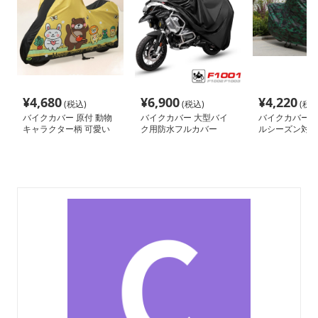
¥
4,680
¥
6,900
¥
4,220
(税込)
(税込)
(税込
バイクカバー 原付 動物
バイクカバー 大型バイ
バイクカバー 大
キャラクター柄 可愛い
ク用防水フルカバー
ルシーズン対応
原付バイクカバー
クカバー