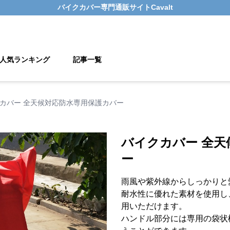
バイクカバー
専門通販サイト
Cavalt
人気ランキング
記事一覧
カバー 全天候対応防水専用保護カバー
バイクカバー 全天
ー
雨風や紫外線からしっかりと
耐水性に優れた素材を使用し
用いただけます。
ハンドル部分には専用の袋状