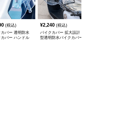
90
¥
2,240
¥
6,890
(税込)
(税込)
(税込)
クカバー 透明防水
バイクカバー 拡大設計
バイクカバー 防寒防水
クカバー ハンドル
型透明防水バイクカバー
二輪車ハンドルカバー保
保護タイプ
ハンドル部
温グローブ型