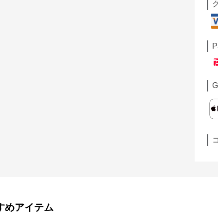
P
G
すめアイテム