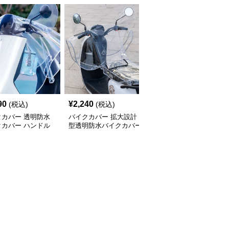
90
¥
2,240
¥
6,890
(税込)
(税込)
(税込)
クカバー 透明防水
バイクカバー 拡大設計
バイクカバー 防寒防水
クカバー ハンドル
型透明防水バイクカバー
二輪車ハンドルカバー保
保護タイプ
ハンドル部
温グローブ型