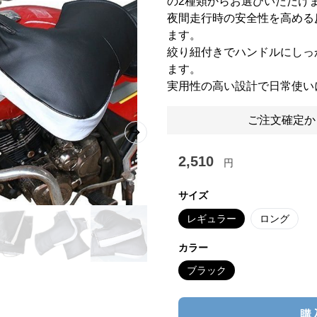
の2種類からお選びいただけ
夜間走行時の安全性を高める
ます。
絞り紐付きでハンドルにしっ
ます。
実用性の高い設計で日常使い
ご注文確定か
Next slide
2,510
円
サイズ
レギュラー
ロング
カラー
ブラック
購