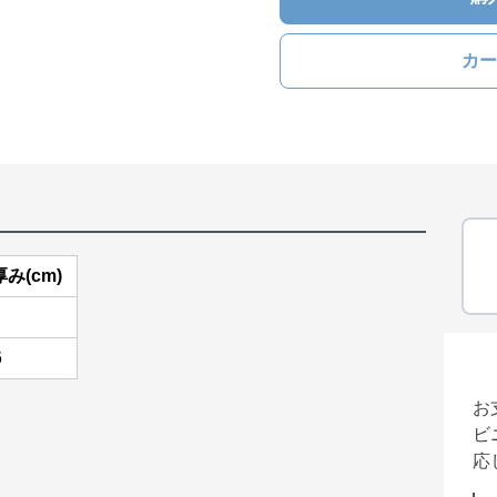
カー
厚み(cm)
6
お
ビ
応