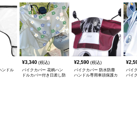
¥
3,340
¥
2,590
¥
2,5
(税込)
(税込)
ハンドル
バイクカバー 花柄ハン
バイクカバー 防水防塵
バイ
ドルカバー付き日差し防
ハンドル専用車頭保護カ
バイ
止バイクカバー
バー
周り