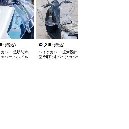
90
¥
2,240
¥
6,890
(税込)
(税込)
(税込)
クカバー 透明防水
バイクカバー 拡大設計
バイクカバー 防寒防水
クカバー ハンドル
型透明防水バイクカバー
二輪車ハンドルカバー保
保護タイプ
ハンドル部
温グローブ型