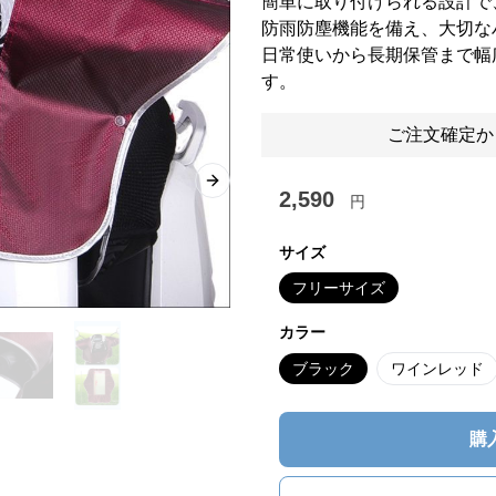
簡単に取り付けられる設計で
防雨防塵機能を備え、大切な
日常使いから長期保管まで幅
す。
ご注文確定か
Next slide
2,590
円
サイズ
フリーサイズ
カラー
ブラック
ワインレッド
購