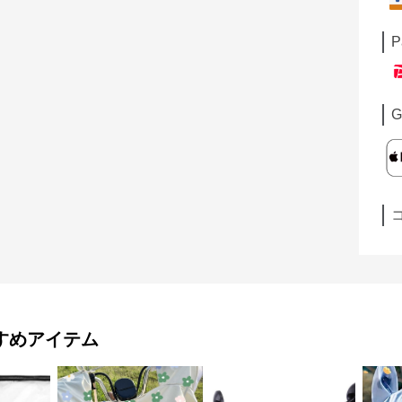
P
G
すめアイテム