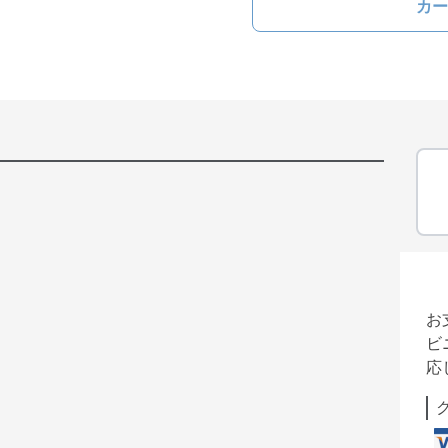
カー
お
ビ
応