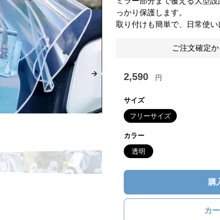
ミラー部分まで覆える大型設
っかり保護します。
取り付けも簡単で、日常使い
ご注文確定か
2,590
円
Next slide
サイズ
フリーサイズ
カラー
透明
購
カー