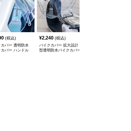
90
¥
2,240
¥
6,890
(税込)
(税込)
(税込)
クカバー 透明防水
バイクカバー 拡大設計
バイクカバー 防寒防水
クカバー ハンドル
型透明防水バイクカバー
二輪車ハンドルカバー保
保護タイプ
ハンドル部
温グローブ型