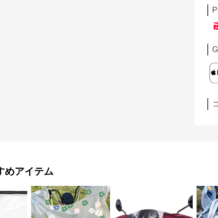
P
G
すめアイテム