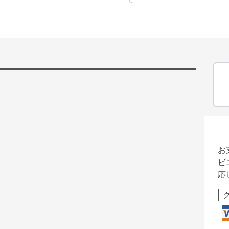
お
ビ
応