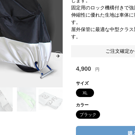
します。
固定用のロック機構付きで強
伸縮性に優れた生地は車体に
す。
屋外保管に最適な中型クラス
す。
ご注文確定か
Next slide
4,900
円
サイズ
XL
カラー
ブラック
購