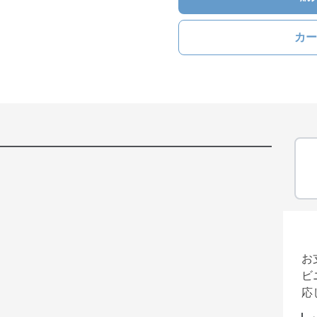
カー
お
ビ
応