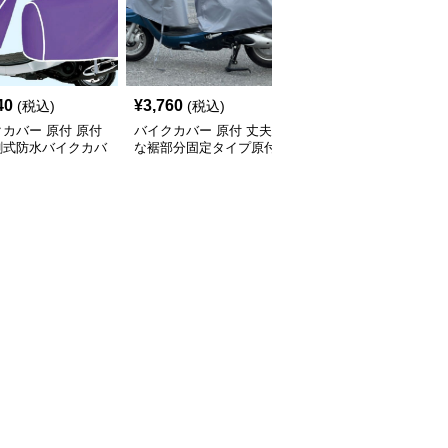
SALE
40
¥
3,760
¥
1,870
(税込)
(税込)
¥
2080
(割引前)
カバー 原付 原付
バイクカバー 原付 丈夫
バイクカバー 原付 全天
割式防水バイクカバ
な裾部分固定タイプ原付
候対応原付用透明バイク
用防風バイクカバー
カバー