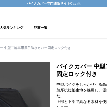
バイクカバー
専門通販サイト
Cavalt
人気ランキング
記事一覧
ー 中型二輪車用厚手防水カバー固定ロック付き
バイクカバー 中型
固定ロック付き
中型バイクをしっかり守る高
加厚抗拉扯生地を採用し、優
た。
上部と下部で異なる素材を使