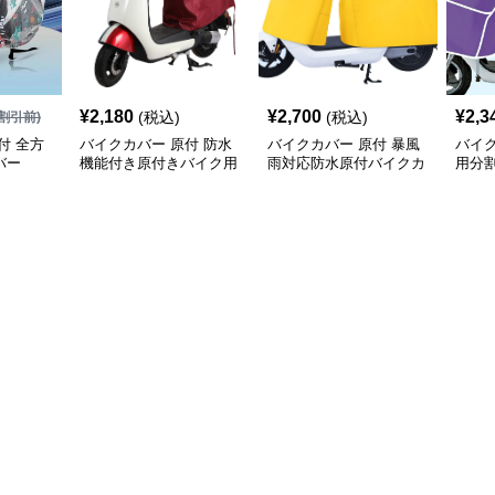
¥
2,180
¥
2,700
¥
2,3
(税込)
(税込)
割引前)
付 全方
バイクカバー 原付 防水
バイクカバー 原付 暴風
バイク
バー
機能付き原付きバイク用
雨対応防水原付バイクカ
用分
保護カバー
バー
ー