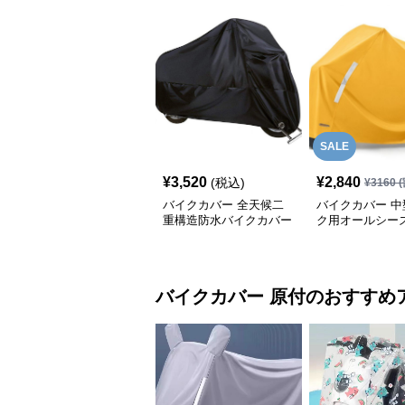
SALE
¥
3,520
¥
2,840
(税込)
¥
3160
(
バイクカバー 全天候二
バイクカバー 中
重構造防水バイクカバー
ク用オールシー
ー
バイクカバー
原付
のおすすめ