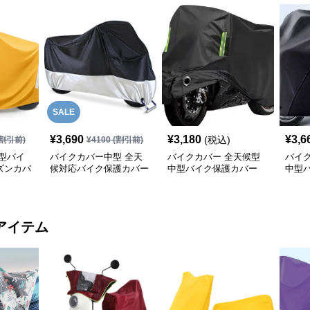
SALE
¥
3,690
¥
3,180
¥
3,6
(税込)
割引前)
¥
4100
(割引前)
型バイ
バイクカバー中型 全天
バイクカバー 全天候型
バイ
ズンカバ
候対応バイク保護カバー
中型バイク保護カバー
中型
アイテム