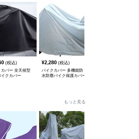
SALE
60
¥
2,280
¥
3,180
(税込)
(税込)
¥
3540
(割引前)
クカバー 全天候型
バイクカバー 多機能防
バイクカバー オールシ
バイクカバー
水防塵バイク保護カバー
ーズン対応中型バイクカ
バー
もっと見る