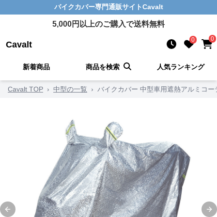
バイクカバー
専門通販サイト
Cavalt
5,000
円以上のご購入で送料無料
0
0
Cavalt
新着商品
商品を検索
人気ランキング
Cavalt TOP
›
中型の一覧
›
バイクカバー 中型車用遮熱アルミコー
Previous slide
Ne