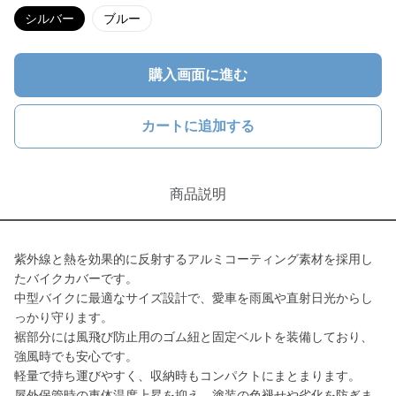
シルバー
ブルー
購入画面に進む
カートに追加する
商品説明
紫外線と熱を効果的に反射するアルミコーティング素材を採用し
たバイクカバーです。
中型バイクに最適なサイズ設計で、愛車を雨風や直射日光からし
っかり守ります。
裾部分には風飛び防止用のゴム紐と固定ベルトを装備しており、
強風時でも安心です。
軽量で持ち運びやすく、収納時もコンパクトにまとまります。
屋外保管時の車体温度上昇を抑え、塗装の色褪せや劣化を防ぎま