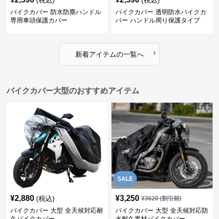
(税込)
(税込)
バイクカバー 防水防塵ハンドル
バイクカバー 透明防水バイクカ
専用車頭保護カバー
バー ハンドル周り保護タイプ
›
新着アイテムの一覧へ
バイクカバー大型のおすすめアイテム
SALE
¥
2,880
¥
3,250
(税込)
¥
3620
(割引前)
バイクカバー 大型 全天候対応耐
バイクカバー 大型 全天候対応防
久バイクカバー
水耐久素材バイクカバー