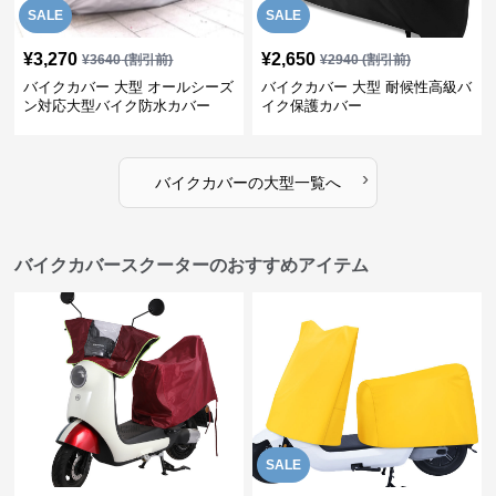
SALE
SALE
¥
3,270
¥
2,650
¥
3640
(割引前)
¥
2940
(割引前)
バイクカバー 大型 オールシーズ
バイクカバー 大型 耐候性高級バ
ン対応大型バイク防水カバー
イク保護カバー
›
バイクカバー
の
大型
一覧へ
バイクカバースクーターのおすすめアイテム
SALE