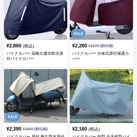
SALE
¥
2,860
¥
2,260
(税込)
¥
2520
(割引前)
バイクカバー 高耐久撥水防水原
バイクカバー 分体式原付保護カ
付バイクカバー
バー
SALE
¥
2,390
¥
2,160
(税込)
¥
2660
(割引前)
バイクカバー 原付 耐久防水原付
バイクカバー 中型 全天候型バイ