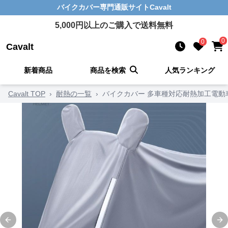
バイクカバー
専門通販サイト
Cavalt
5,000
円以上のご購入で送料無料
0
0
Cavalt
新着商品
商品を検索
人気ランキング
Cavalt TOP
›
耐熱の一覧
›
バイクカバー 多車種対応耐熱加工電動
Previous slide
Ne