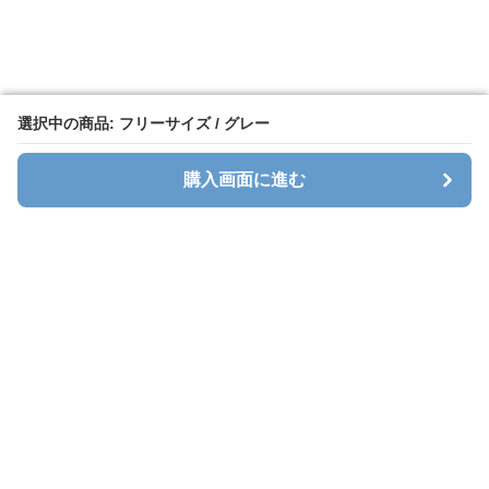
選択中の商品: フリーサイズ / グレー
選択中の商品: フリーサイズ / グレー
購入画面に進む
購入画面に進む
Cavalt
について