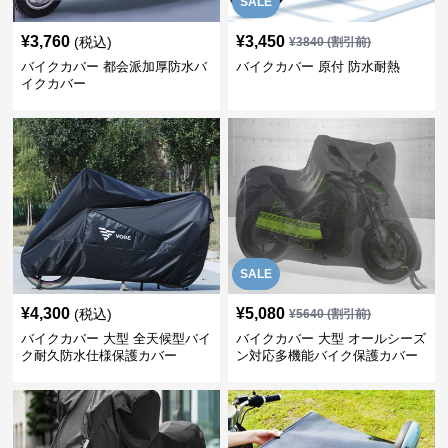
SALE
¥
3,760
¥
3,450
(税込)
¥
3840
(割引前)
バイクカバー 都会派加厚防水バ
バイクカバー 原付 防水耐熱
イクカバー
SALE
¥
4,300
¥
5,080
(税込)
¥
5640
(割引前)
バイクカバー 大型 全天候型バイ
バイクカバー 大型 オールシーズ
ク耐久防水仕様保護カバー
ン対応多機能バイク保護カバー